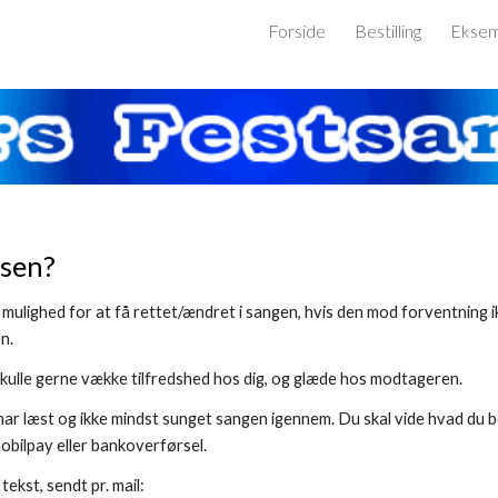
Forside
Bestilling
Eksem
ip to main content
Skip to navigat
isen?
d mulighed for at få rettet/ændret i sangen, hvis den mod forventning
en.
skulle gerne vække tilfredshed hos dig, og glæde hos modtageren.
har læst og ikke mindst sunget sangen igennem. Du skal vide hvad du be
bilpay eller bankoverførsel.
ekst, sendt pr. mail: