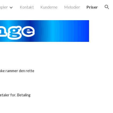
pler
Kontakt
Kunderne
Melodier
Priser
ion
 ikke rammer den rette
taler for. Betaling