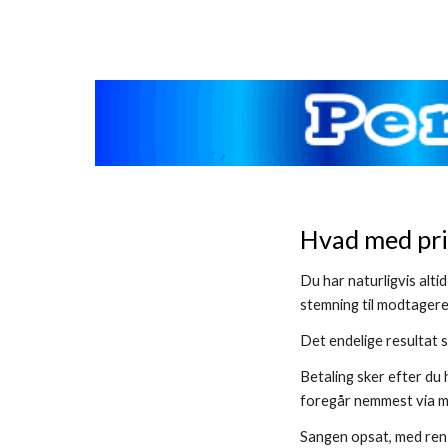
Sk
Hvad med pr
Du har naturligvis alti
stemning til modtager
Det endelige resultat 
Betaling sker efter du 
foregår nemmest via mo
Sangen opsat, med ren t